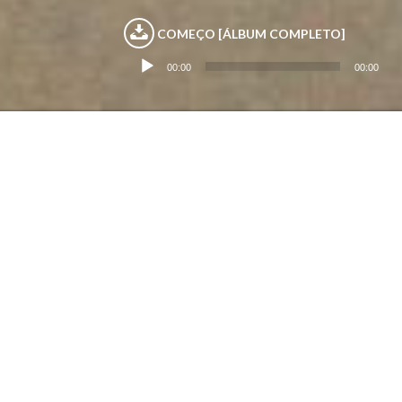
Tocador
COMEÇO [ÁLBUM COMPLETO]
de
áudio
00:00
00:00
Ajude a selecionar as
músicas do próximo
disco!