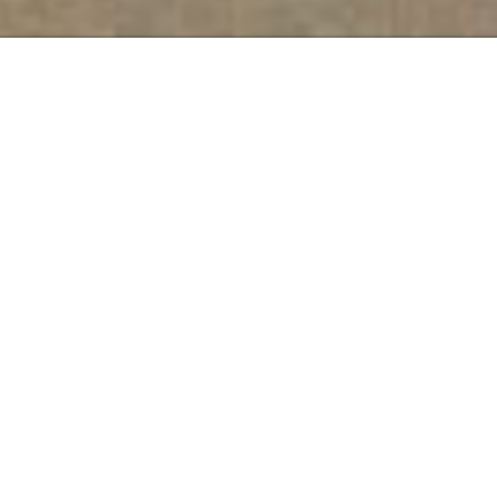
O amor te pegou 14/20
21 de novembro de 2015
•
Começo
,
Musica
.