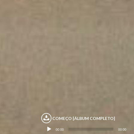
Tocador
COMEÇO [ÁLBUM COMPLETO]
de
áudio
00:00
00:00